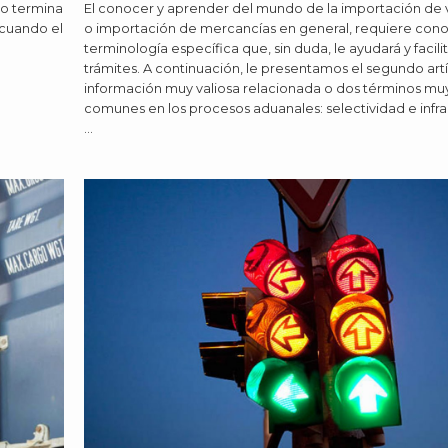
El conocer y aprender del mundo de la importación de 
no termina
o importación de mercancías en general, requiere con
 cuando el
terminología específica que, sin duda, le ayudará y facilit
trámites. A continuación, le presentamos el segundo art
información muy valiosa relacionada o dos términos mu
comunes en los procesos aduanales: selectividad e infr
…