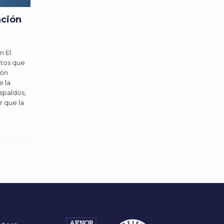
ación
n El
ntos que
ión
e la
spaldos,
r que la