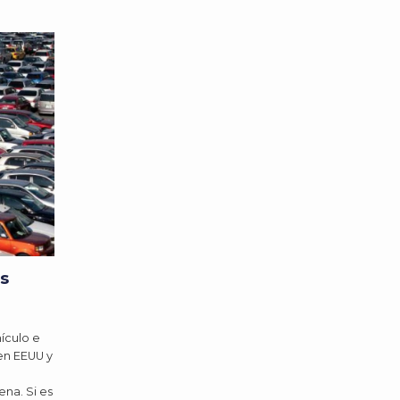
s
ículo e
 en EEUU y
na. Si es