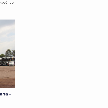
o ¿adónde
ana –