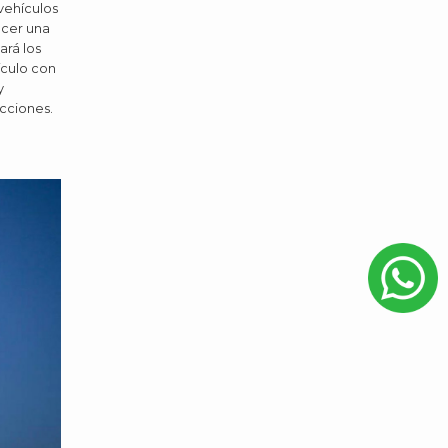
vehículos
ocer una
ará los
ículo con
y
acciones.