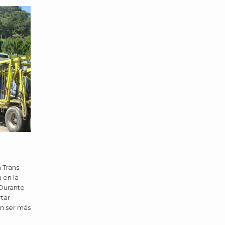
 Trans-
 en la
 Durante
rtar
en ser más